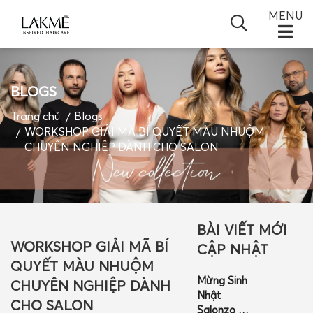
MENU
BLOGS
TRANG CHỦ
Trang chủ
Blogs
WORKSHOP GIẢI MÃ BÍ QUYẾT MÀU NHUỘM
GIỚI THIỆU
CHUYÊN NGHIỆP DÀNH CHO SALON
SẢN PHẨM
+
TIN TỨC
+
ĐỐI TÁC
BÀI VIẾT MỚI
WORKSHOP GIẢI MÃ BÍ
CẬP NHẬT
BLOGS
QUYẾT MÀU NHUỘM
Mừng Sinh
VIDEO
CHUYÊN NGHIỆP DÀNH
Nhật
CHO SALON
Salonzo 19
LIÊN HỆ