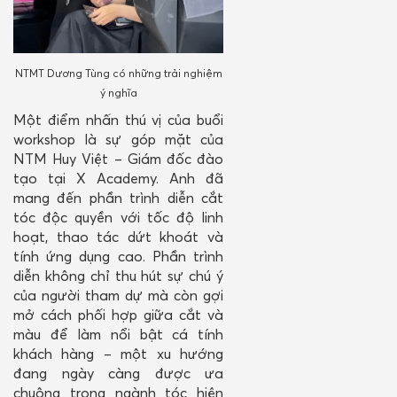
NTMT Dương Tùng có những trải nghiệm
ý nghĩa
Một điểm nhấn thú vị của buổi
workshop là sự góp mặt của
NTM Huy Việt – Giám đốc đào
tạo tại X Academy. Anh đã
mang đến phần trình diễn cắt
tóc độc quyền với tốc độ linh
hoạt, thao tác dứt khoát và
tính ứng dụng cao. Phần trình
diễn không chỉ thu hút sự chú ý
của người tham dự mà còn gợi
mở cách phối hợp giữa cắt và
màu để làm nổi bật cá tính
khách hàng – một xu hướng
đang ngày càng được ưa
chuộng trong ngành tóc hiện