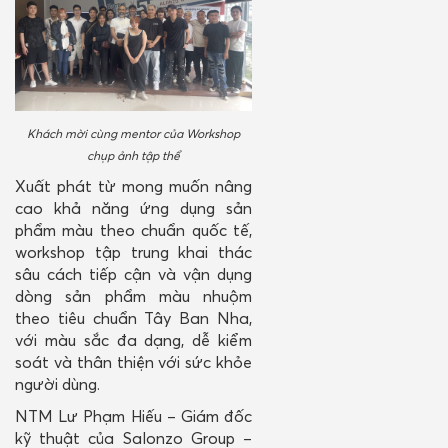
kỷ nguyên
mới
Khách mời cùng mentor của Workshop
chụp ảnh tập thể
Xuất phát từ mong muốn nâng
cao khả năng ứng dụng sản
phẩm màu theo chuẩn quốc tế,
workshop tập trung khai thác
sâu cách tiếp cận và vận dụng
dòng sản phẩm màu nhuộm
theo tiêu chuẩn Tây Ban Nha,
với màu sắc đa dạng, dễ kiểm
soát và thân thiện với sức khỏe
người dùng.
NTM Lư Phạm Hiếu – Giám đốc
kỹ thuật của Salonzo Group –