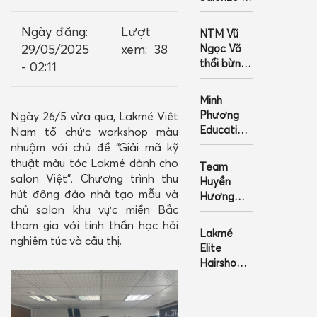
Tuổi –
Chương
GIỎ HÀNG
Ngày đăng:
Lượt
NTM Vũ
Trình Tri
29/05/2025
xem:
38
Ngọc Võ
Ân Salon
thổi bừng
- 02:11
Tháng
bản lĩnh
6/2026
người phụ
Minh
nữ Việt
Phương
Ngày 26/5 vừa qua, Lakmé Việt
trong
Education
Nam tổ chức workshop màu
từng sợi
và “Human
nhuộm với chủ đề “Giải mã kỹ
tóc
5 Senses”:
thuật màu tóc Lakmé dành cho
Team
Định hình
salon Việt”. Chương trình thu
Huyền
vẻ đẹp
hút đông đảo nhà tạo mẫu và
Hương
Việt bằng
chủ salon khu vực miền Bắc
mang sắc
khoa học,
tham gia với tinh thần học hỏi
thái thần
Lakmé
kỹ thuật
nghiêm túc và cầu thị.
thoại đến
Elite
và công
Lakmé
Hairshow
nghệ
Elite
2025: Nơi
Hairshow
cái đẹp
2025
bước vào