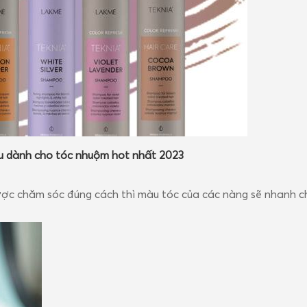
ng bị nhợt nhạt và...