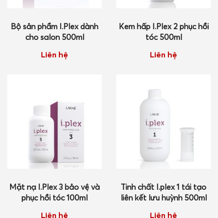
GIỎ HÀNG
Bộ sản phẩm I.Plex dành
Kem hấp I.Plex 2 phục hồi
cho salon 500ml
tóc 500ml
Liên hệ
Liên hệ
Mặt nạ I.Plex 3 bảo vệ và
Tinh chất I.plex 1 tái tạo
phục hồi tóc 100ml
liên kết lưu huỳnh 500ml
Liên hệ
Liên hệ