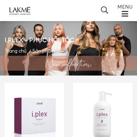
MENU
I.PLEX - PHỤC HỒI TÓC
TRANG CHỦ
Trang chủ
Sản phẩm
GIỚI THIỆU
SẢN PHẨM
+
TIN TỨC
+
ĐỐI TÁC
BLOGS
VIDEO
LIÊN HỆ