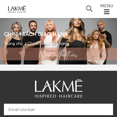
MENU
CHÍNH SÁCH GIAO HÀNG
TRANG CHỦ
Trang chủ
Chính sách giao hàng
GIỚI THIỆU
SẢN PHẨM
TIN TỨC
ĐỐI TÁC
BLOGS
VIDEO
LIÊN HỆ