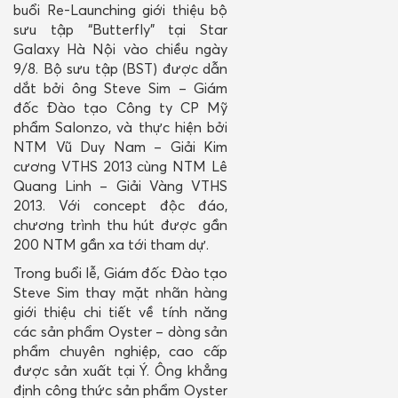
mới
buổi Re-Launching giới thiệu bộ
sưu tập “Butterfly” tại Star
Galaxy Hà Nội vào chiều ngày
9/8. Bộ sưu tập (BST) được dẫn
dắt bởi ông Steve Sim – Giám
đốc Đào tạo Công ty CP Mỹ
phẩm Salonzo, và thực hiện bởi
NTM Vũ Duy Nam – Giải Kim
cương VTHS 2013 cùng NTM Lê
Quang Linh – Giải Vàng VTHS
2013. Với concept độc đáo,
chương trình thu hút được gần
200 NTM gần xa tới tham dự.
Trong buổi lễ, Giám đốc Đào tạo
Steve Sim thay mặt nhãn hàng
giới thiệu chi tiết về tính năng
các sản phẩm Oyster – dòng sản
phẩm chuyên nghiệp, cao cấp
được sản xuất tại Ý. Ông khẳng
định công thức sản phẩm Oyster