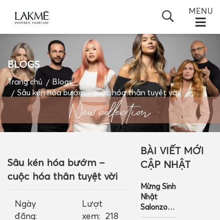
MENU
BLOGS
TRANG CHỦ
Trang chủ
Blogs
Sâu kén hóa bướm – cuộc hóa thân tuyệt vời
GIỚI THIỆU
SẢN PHẨM
+
TIN TỨC
+
BÀI VIẾT MỚI
ĐỐI TÁC
Sâu kén hóa bướm –
CẬP NHẬT
cuộc hóa thân tuyệt vời
BLOGS
Mừng Sinh
Nhật
VIDEO
Ngày
Lượt
Salonzo 19
đăng:
xem:
218
Tuổi –
LIÊN HỆ