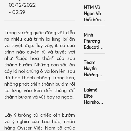
03/12/2022
Chương
NTM Vũ
Trình Tri
GIỎ HÀNG
- 02:59
Ngọc Võ
Ân Salon
thổi bừng
Tháng
bản lĩnh
6/2026
người phụ
Trong vương quốc động vật diễn
Minh
nữ Việt
ra nhiều quá trình lạ lùng, bí ẩn
Phương
trong
và tuyệt đẹp. Tuy vậy, ít có quá
Education
từng sợi
trình nào quyến rũ và tuyệt vời
và
tóc
như “cuộc hóa thân” của sâu
“Human 5
Team
thành bướm. Những con sâu ăn
Senses”:
Huyền
cây lá nơi chúng ở và lớn lên, sau
Định hình
Hương
đó hóa thành nhộng. Trong kén,
vẻ đẹp
mang sắc
nhộng phát triển thành bướm rồi
Việt bằng
thái thần
Lakmé
khoa học,
cọ lưng vào kén đến thủng để
thoại đến
Elite
kỹ thuật
thành bướm và vút bay ra ngoài.
Lakmé
Hairshow
và công
Elite
2025: Nơi
nghệ
Hairshow
cái đẹp
Lấy ý tưởng từ chiếc kén bướm
2025
bước vào
và ý nghĩa của tạo hóa, nhãn
kỷ nguyên
hàng Oyster Việt Nam tổ chức