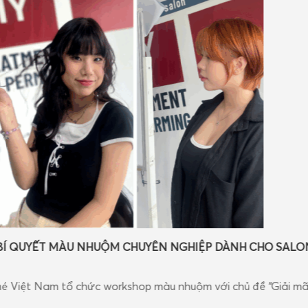
 QUYẾT MÀU NHUỘM CHUYÊN NGHIỆP DÀNH CHO SALON
ệt Nam tổ chức workshop màu nhuộm với chủ đề “Giải mã kỹ t