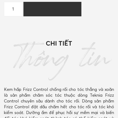
Kem
MUA NGAY
hấp
FRIZZ
CONTROL
chống
rối
cho
CHI TIẾT
tóc
Thông tin
thẳng
và
xoăn
250ml/
1000ml
số
lượng
Kem hấp Frizz Control chống rối cho tóc thẳng và xoăn
là sản phẩm chăm sóc tóc thuộc dòng Teknia Frizz
Control chuyên sâu dành cho tóc rối. Dòng sản phẩm
Frizz Control đặt dấu chấm hết cho tóc rối và tóc khó
kiểm soát. Dưỡng ẩm để phục hồi sự mềm mại và biến