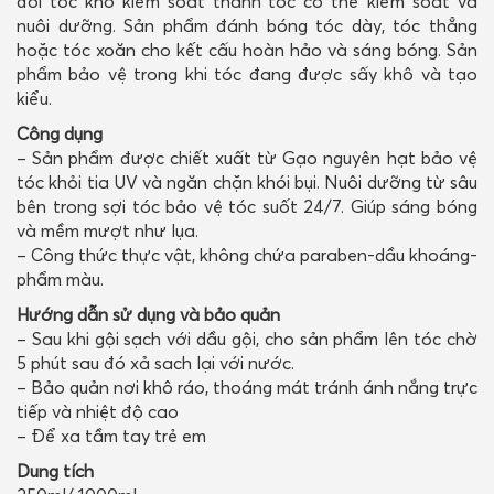
đổi tóc khó kiểm soát thành tóc có thể kiểm soát và
nuôi dưỡng. Sản phẩm đánh bóng tóc dày, tóc thẳng
hoặc tóc xoăn cho kết cấu hoàn hảo và sáng bóng. Sản
phẩm bảo vệ trong khi tóc đang được sấy khô và tạo
kiểu.
Công dụng
– Sản phẩm được chiết xuất từ Gạo nguyên hạt bảo vệ
tóc khỏi tia UV và ngăn chặn khói bụi. Nuôi dưỡng từ sâu
bên trong sợi tóc bảo vệ tóc suốt 24/7. Giúp sáng bóng
và mềm mượt như lụa.
– Công thức thực vật, không chứa paraben-dầu khoáng-
phẩm màu.
Hướng dẫn sử dụng và bảo quản
– Sau khi gội sạch với dầu gội, cho sản phẩm lên tóc chờ
5 phút sau đó xả sach lại với nước.
– Bảo quản nơi khô ráo, thoáng mát tránh ánh nắng trực
tiếp và nhiệt độ cao
– Để xa tầm tay trẻ em
Dung tích