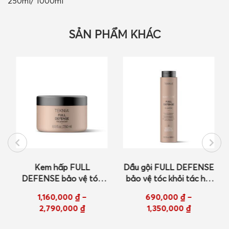
250ml/ 1000ml
SẢN PHẨM KHÁC
Kem hấp FULL
Dầu gội FULL DEFENSE
DEFENSE bảo vệ tóc
bảo vệ tóc khỏi tác hại
khỏi tác hại của mặt trời
của mặt trời 300ml/
1,160,000
₫
–
690,000
₫
–
250ml/ 1000ml
1000ml
2,790,000
₫
1,350,000
₫