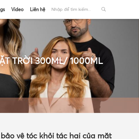
ogs
Video
Liên hệ
ẶT TRỜI 300ML/ 1000ML
+
+
ảo vệ tóc khỏi tác hại của mặt