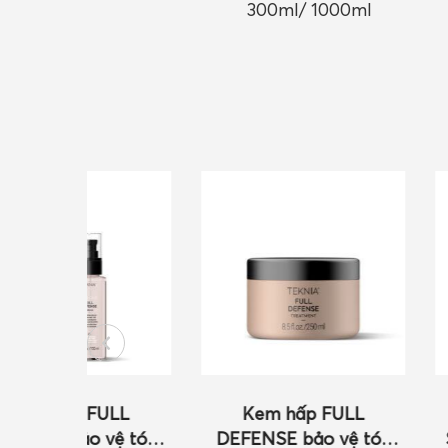
300ml/ 1000ml
FULL
Kem hấp FULL
Mặt nạ 
vệ tóc
DEFENSE bảo vệ tóc
SAFFRON d