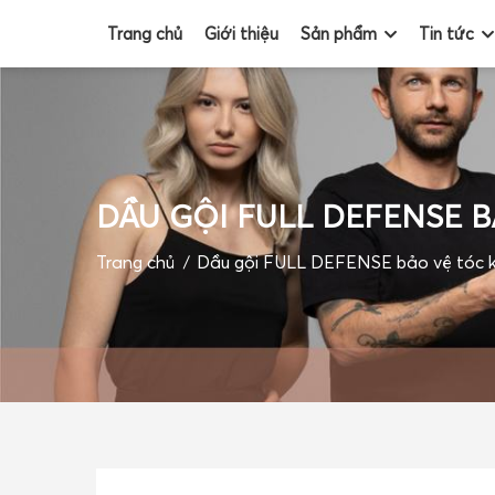
Trang chủ
Giới thiệu
Sản phẩm
Tin tức
TRANG CHỦ
DẦU GỘI FULL DEFENSE B
GIỚI THIỆU
Trang chủ
Dầu gội FULL DEFENSE bảo vệ tóc kh
SẢN PHẨM
TIN TỨC
ĐỐI TÁC
BLOGS
VIDEO