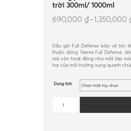
trời 300ml/ 1000ml
690,000
₫
–
1,350,000
Dầu gội Full Defense bảo vệ tóc k
thuộc dòng Teknia Full Defense, 
mà còn hoạt động như một lớp màn
hại của môi trường xung quanh chún
Dung tích
Dầu
MUA NGA
gội
FULL
DEFENSE
bảo
vệ