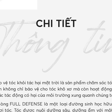
tóc
khỏi
tác
hại
CHI TIẾT
của
mặt
Thông ti
trời
300ml/
1000ml
số
lượng
o vệ tóc khỏi tác hại mặt trời là sản phẩm chăm sóc tó
m không chỉ bảo vệ cho tóc khô xơ mà còn hoạt độn
các tác động có hại của môi trường xung quanh chúng t
òng FULL DEFENSE là một loại đường sinh học hữu
 sợi tóc. Tóc được nuôi dưỡng sâu, dưỡng ẩm với mộ