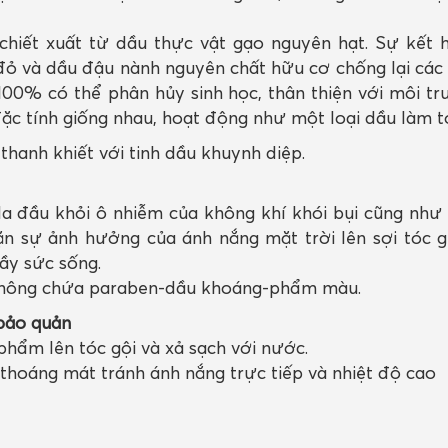
hiết xuất từ dầu thực vật gạo nguyên hạt. Sự kết 
đỏ và dầu đậu nành nguyên chất hữu cơ chống lại các 
100% có thể phân hủy sinh học, thân thiện với môi t
i đặc tính giống nhau, hoạt động như một loại dầu làm
 thanh khiết với tinh dầu khuynh diệp.
a đầu khỏi ô nhiễm của không khí khói bụi cũng như 
ặn sự ảnh hưởng của ánh nắng mặt trời lên sợi tóc g
ầy sức sống.
 không chứa paraben-dầu khoáng-phẩm màu.
bảo quản
phẩm lên tóc gội và xả sạch với nước.
 thoáng mát tránh ánh nắng trực tiếp và nhiệt độ cao