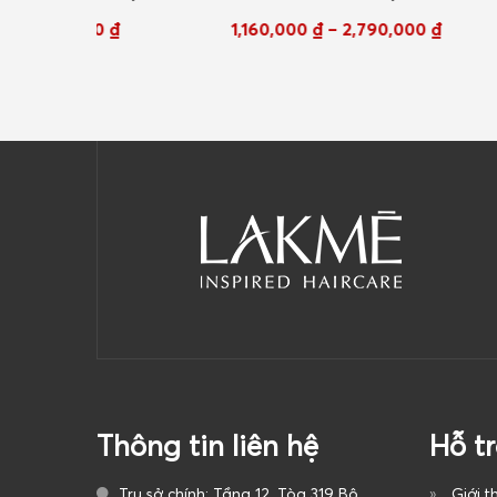
ặt trời
khỏi tác hại của mặt trời
cho tóc n
₫
1,160,000
₫
–
2,790,000
₫
970,0
250ml/ 1000ml
đồng 2
Thông tin liên hệ
Hỗ t
Trụ sở chính: Tầng 12, Tòa 319 Bộ
Giới t