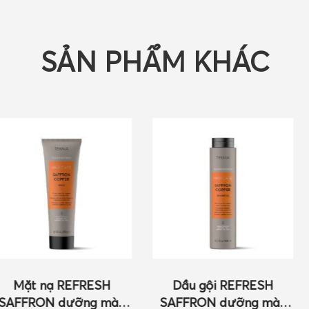
SẢN PHẨM KHÁC
REFRESH
Dầu gội REFRESH
Mặt nạ
ưỡng màu
SAFFRON dưỡng màu
CORAL dư