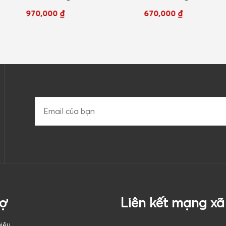
huộm màu
cho tóc nhuộm màu
tóc nh
00
₫
670,000
₫
97
50ml
đồng 300ml
2
rợ
Liên kết mạng xã
hiệu