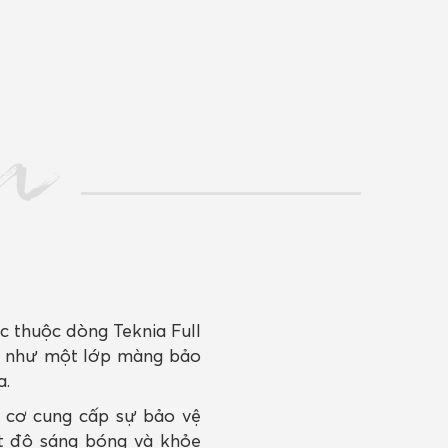
n
c thuộc dòng Teknia Full
g như một lớp màng bảo
a.
 cơ cung cấp sự bảo vệ
t độ sáng bóng và khỏe