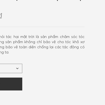
₫
hỏi tác hại mặt trời là sản phẩm chăm sóc tóc
dòng sản phẩm không chỉ bảo vệ cho tóc khô xơ
g bảo vệ toàn diện chống lại các tác động có
g ta.
Y