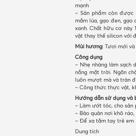
mạnh
– Sản phẩm còn được c
mầm lúa, gạo đen, gạo 
xanh. Chất hữu cơ này 
vật thay thế silicon vớ
Mùi hương
: Tươi mới và
Công dụng
– Nhẹ nhàng làm sạch d
nắng mặt trời. Ngăn ch
luôn mượt mà và tràn đ
– Công thức thực vật,
Hướng dẫn sử dụng và 
– Làm ướt tóc, cho sản 
– Bảo quản nơi khô ráo,
– Để xa tầm tay trẻ em
Dung tích