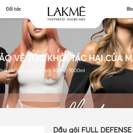
Đối tác
Bl
ẢO VỆ TÓC KHỎI TÁC HẠI CỦA M
ỏi tác hại của mặt trời 300ml/ 1000ml
Dầu gội FULL DEFENSE b