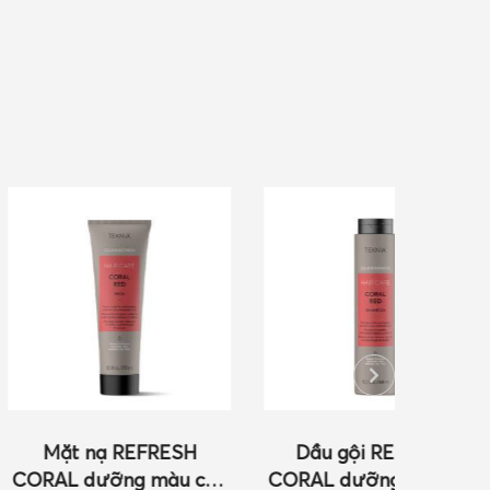
 REFRESH
Dầu gội REFRESH
Mặt 
ỡng màu cho
CORAL dưỡng màu cho
COCOA 