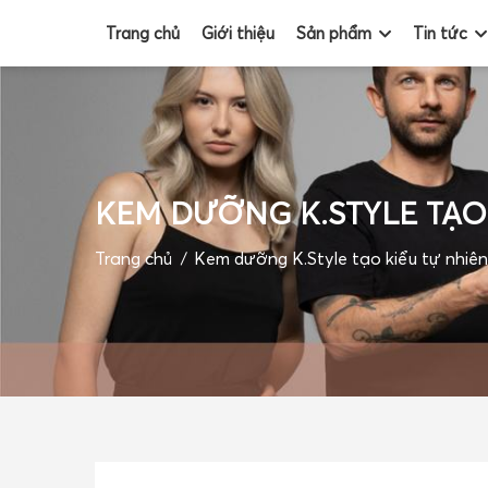
Trang chủ
Giới thiệu
Sản phẩm
Tin tức
TRANG CHỦ
KEM DƯỠNG K.STYLE TẠO
GIỚI THIỆU
Trang chủ
Kem dưỡng K.Style tạo kiểu tự nhiên
SẢN PHẨM
TIN TỨC
ĐỐI TÁC
BLOGS
VIDEO