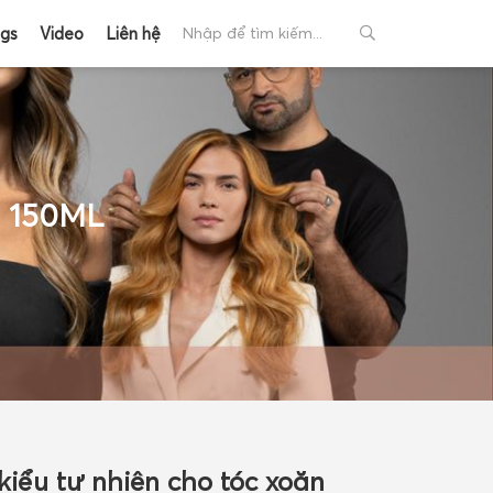
ogs
Video
Liên hệ
 150ML
+
+
kiểu tự nhiên cho tóc xoăn