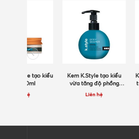
 tạo kiểu
Kem K.Style tạo kiểu
Keo bọt K.Sty
ml
vừa tăng độ phồng
tự nhiên tăn
250ml
300
Liên hệ
Liên