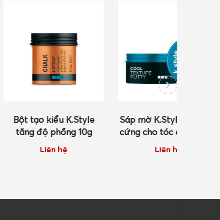
kiểu K.Style
Sáp mờ K.Style tạo kiểu
Sáp tr
 phồng 10g
cứng cho tóc dày 100ml
kiểu
ên hệ
Liên hệ