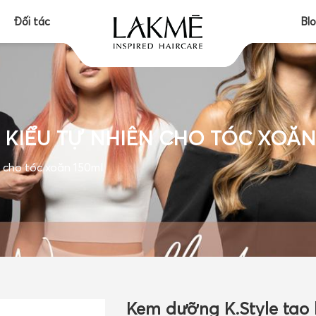
Đối tác
Bl
 KIỂU TỰ NHIÊN CHO TÓC XOĂN
 cho tóc xoăn 150ml
Kem dưỡng K.Style tạo 