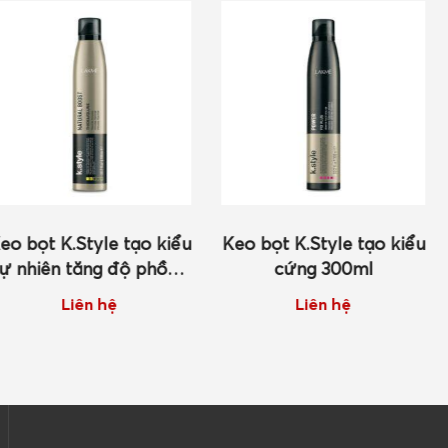
le tạo kiểu
Keo bọt K.Style tạo kiểu
Bột tạo 
g độ phồng
cứng 300ml
tăng độ
ml
 hệ
Liên hệ
Li