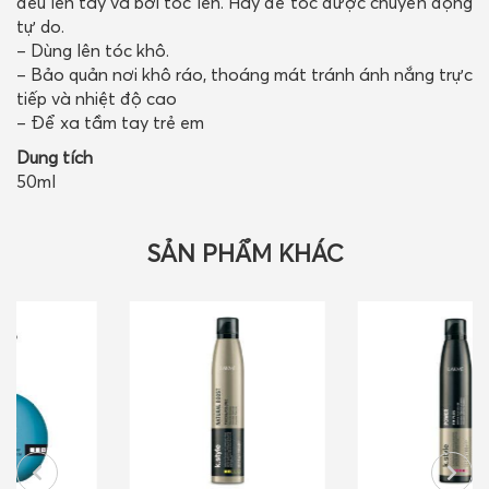
đều lên tay và bới tóc lên. Hãy để tóc được chuyển động
tự do.
– Dùng lên tóc khô.
– Bảo quản nơi khô ráo, thoáng mát tránh ánh nắng trực
tiếp và nhiệt độ cao
– Để xa tầm tay trẻ em
Dung tích
50ml
SẢN PHẨM KHÁC