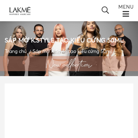
MENU
SÁP MỜ K.STYLE TẠO KIỂU CỨNG 50ML
TRANG CHỦ
Trang chủ
Sáp mờ K.Style tạo kiểu cứng 50ml
GIỚI THIỆU
SẢN PHẨM
+
TIN TỨC
+
ĐỐI TÁC
BLOGS
VIDEO
LIÊN HỆ