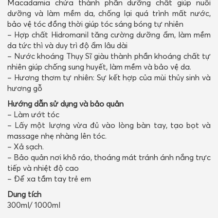
Macadamia chứa thành phần dưỡng chất giúp nuôi
dưỡng và làm mềm da, chống lại quá trình mất nước,
bảo vệ tóc đồng thời giúp tóc sáng bóng tự nhiên
– Hợp chất Hidromanil tăng cường dưỡng ẩm, làm mềm
da tức thì và duy trì độ ẩm lâu dài
– Nước khoáng Thụy Sĩ giàu thành phần khoáng chất tự
nhiên giúp chống sung huyết, làm mềm và bảo vệ da.
– Hương thơm tự nhiên: Sự kết hợp của mùi thủy sinh và
hương gỗ
Hướng dẫn sử dụng và bảo quản
– Làm ướt tóc
– Lấy một lượng vừa đủ vào lòng bàn tay, tạo bọt và
massage nhẹ nhàng lên tóc.
– Xả sạch.
– Bảo quản nơi khô ráo, thoáng mát tránh ánh nắng trực
tiếp và nhiệt độ cao
– Để xa tầm tay trẻ em
Dung tích
300ml/ 1000ml