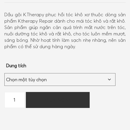
Dầu gội K.Therapy phục hồi tóc khô xơ thuộc dòng sản
phẩm K.therapy Repair dành cho mái tóc khô và rất khô.
Sản phẩm giúp ngăn cản quá trình mất nước trên tóc,
nuôi dưỡng tóc khô và rất khô, cho tóc luôn mềm mượt,
sáng bóng. Nhờ hoạt tính làm sạch nhẹ nhàng, nên sản
phẩm có thể sử dụng hàng ngày.
Dung tích
Dầu
MUA NGAY
gội
K.Therapy
phục
hồi
tóc