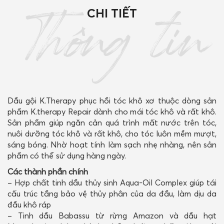
khô
CHI TIẾT
xơ
Thông tin
300ml/
1000ml
số
lượng
Dầu gội K.Therapy phục hồi tóc khô xơ thuộc dòng sản
phẩm K.therapy Repair dành cho mái tóc khô và rất khô.
Sản phẩm giúp ngăn cản quá trình mất nước trên tóc,
nuôi dưỡng tóc khô và rất khô, cho tóc luôn mềm mượt,
sáng bóng. Nhờ hoạt tính làm sạch nhẹ nhàng, nên sản
phẩm có thể sử dụng hàng ngày.
Các thành phần chính
– Hợp chất tinh dầu thủy sinh Aqua-Oil Complex giúp tái
cấu trúc tầng bảo vệ thủy phân của da đầu, làm dịu da
đầu khô ráp
– Tinh dầu Babassu từ rừng Amazon và dầu hạt