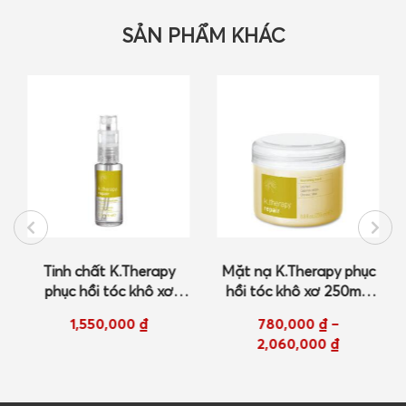
SẢN PHẨM KHÁC
Tinh chất K.Therapy
Mặt nạ K.Therapy phục
phục hồi tóc khô xơ
hồi tóc khô xơ 250ml/
8x8ml
1000ml
1,550,000
₫
780,000
₫
–
2,060,000
₫