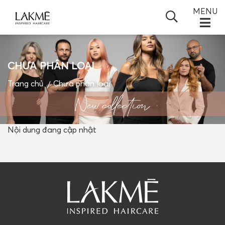
MENU
CHƯA PHÂN LOẠI
TRANG CHỦ
Trang chủ
Chưa phân loại
GIỚI THIỆU
SẢN PHẨM
+
Nội dung đang cập nhật
TIN TỨC
+
ĐỐI TÁC
BLOGS
VIDEO
LIÊN HỆ